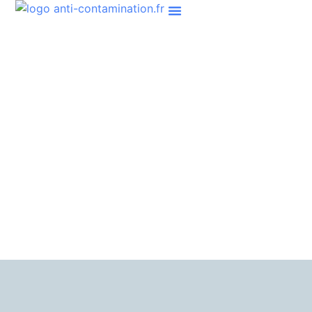
Contamination
fongique
Tout ce que vous devez savoir pour éviter et
traiter les infections fongiques