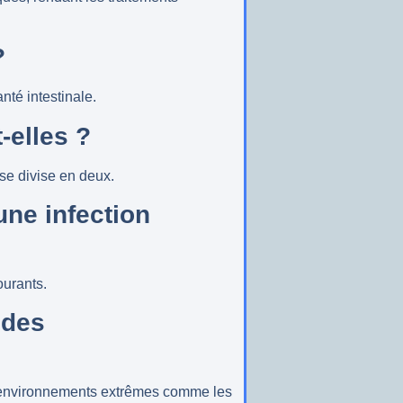
?
nté intestinale.
-elles ?
 se divise en deux.
ne infection
ourants.
 des
s environnements extrêmes comme les