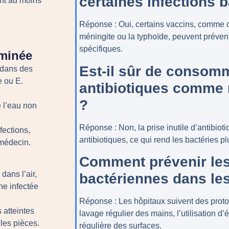
certaines infections 
nt au moins
Réponse
: Oui, certains vaccins, comme c
méningite ou la typhoïde, peuvent préveni
spécifiques.
aminée
Est-il sûr de consom
 dans des
e ou E.
antibiotiques comme 
?
e l’eau non
Réponse
: Non, la prise inutile d’antibio
fections,
antibiotiques, ce qui rend les bactéries plus
 médecin.
Comment prévenir les
dans l’air,
bactériennes dans le
ne infectée
Réponse
: Les hôpitaux suivent des proto
atteintes
lavage régulier des mains, l’utilisation d’
les pièces.
régulière des surfaces.