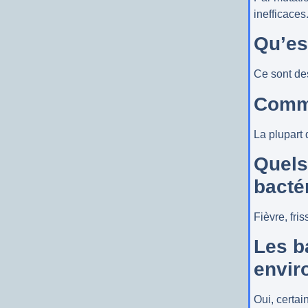
inefficaces
Qu’es
Ce sont des
Comme
La plupart 
Quels
bacté
Fièvre, fri
Les b
envir
Oui, certa