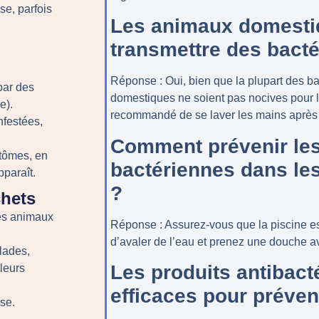
se, parfois
Les animaux domestiq
transmettre des bacté
Réponse
: Oui, bien que la plupart des b
par des
domestiques ne soient pas nocives pour le
e).
recommandé de se laver les mains après
nfestées,
Comment prévenir les
ptômes, en
bactériennes dans le
pparaît.
?
chets
es animaux
Réponse
: Assurez-vous que la piscine es
d’avaler de l’eau et prenez une douche a
lades,
Les produits antibacté
leurs
efficaces pour préveni
use.